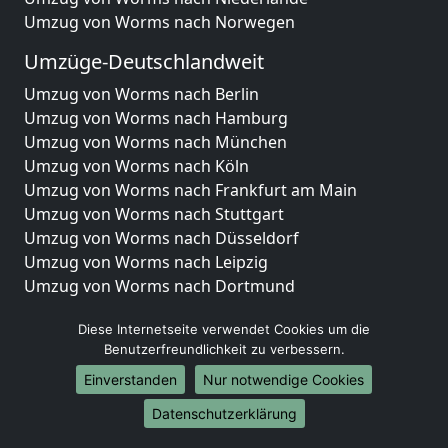
Umzug von Worms nach Norwegen
Umzüge-Deutschlandweit
Umzug von Worms nach Berlin
Umzug von Worms nach Hamburg
Umzug von Worms nach München
Umzug von Worms nach Köln
Umzug von Worms nach Frankfurt am Main
Umzug von Worms nach Stuttgart
Umzug von Worms nach Düsseldorf
Umzug von Worms nach Leipzig
Umzug von Worms nach Dortmund
Umzug von Worms nach Essen
Diese Internetseite verwendet Cookies um die
Umzug von Worms nach Bremen
Benutzerfreundlichkeit zu verbessern.
Umzug von Worms nach Dresden
Umzug von Worms nach Hannover
Einverstanden
Nur notwendige Cookies
Umzug von Worms nach Nürnberg
Datenschutzerklärung
Umzug von Worms nach Duisburg