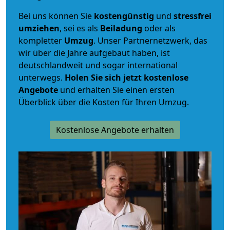
Bei uns können Sie
kostengünstig
und
stressfrei
umziehen
, sei es als
Beiladung
oder als
kompletter
Umzug
. Unser Partnernetzwerk, das
wir über die Jahre aufgebaut haben, ist
deutschlandweit und sogar international
unterwegs.
Holen Sie sich jetzt kostenlose
Angebote
und erhalten Sie einen ersten
Überblick über die Kosten für Ihren Umzug.
Kostenlose Angebote erhalten