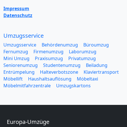
Impressum
Datenschutz
Umzugsservice
Umzugsservice
Behördenumzug
Büroumzug
Fernumzug
Firmenumzug
Laborumzug
Mini Umzug
Praxisumzug
Privatumzug
Seniorenumzug
Studentenumzug
Beiladung
Entrümpelung
Halteverbotszone
Klaviertransport
Möbellift
Haushaltsauflösung
Möbeltaxi
Möbelmitfahrzentrale
Umzugskartons
Europa-Umzüge