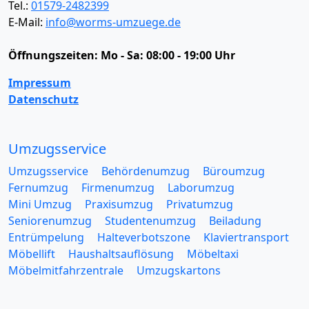
Tel.:
01579-2482399
E-Mail:
info@worms-umzuege.de
Öffnungszeiten:
Mo - Sa: 08:00 - 19:00 Uhr
Impressum
Datenschutz
Umzugsservice
Umzugsservice
Behördenumzug
Büroumzug
Fernumzug
Firmenumzug
Laborumzug
Mini Umzug
Praxisumzug
Privatumzug
Seniorenumzug
Studentenumzug
Beiladung
Entrümpelung
Halteverbotszone
Klaviertransport
Möbellift
Haushaltsauflösung
Möbeltaxi
Möbelmitfahrzentrale
Umzugskartons