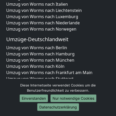
Umzug von Worms nach Italien
Umzug von Worms nach Liechtenstein
Umzug von Worms nach Luxemburg
Umzug von Worms nach Niederlande
Umzug von Worms nach Norwegen
Umzüge-Deutschlandweit
Umzug von Worms nach Berlin
Umzug von Worms nach Hamburg
Umzug von Worms nach München
Umzug von Worms nach Köln
Umzug von Worms nach Frankfurt am Main
Umzug von Worms nach Stuttgart
Umzug von Worms nach Düsseldorf
Diese Internetseite verwendet Cookies um die
Umzug von Worms nach Leipzig
Benutzerfreundlichkeit zu verbessern.
Umzug von Worms nach Dortmund
Einverstanden
Nur notwendige Cookies
Umzug von Worms nach Essen
Datenschutzerklärung
Umzug von Worms nach Bremen
Umzug von Worms nach Dresden