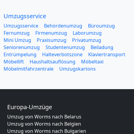
Umzugsservice
Umzugsservice
Behördenumzug
Büroumzug
Fernumzug
Firmenumzug
Laborumzug
Mini Umzug
Praxisumzug
Privatumzug
Seniorenumzug
Studentenumzug
Beiladung
Entrümpelung
Halteverbotszone
Klaviertransport
Möbellift
Haushaltsauflösung
Möbeltaxi
Möbelmitfahrzentrale
Umzugskartons
Europa-Umzüge
Umzug von Worms nach Belarus
Umzug von Worms nach Belgien
Umzug von Worms nach Bulgarien