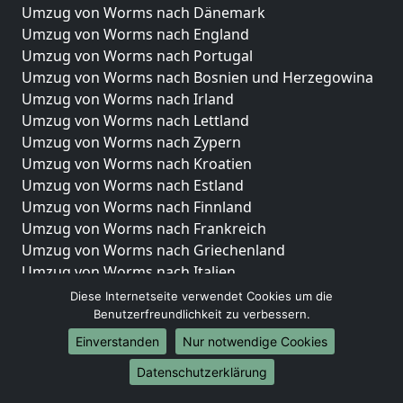
Umzug von Worms nach Dänemark
Umzug von Worms nach England
Umzug von Worms nach Portugal
Umzug von Worms nach Bosnien und Herzegowina
Umzug von Worms nach Irland
Umzug von Worms nach Lettland
Umzug von Worms nach Zypern
Umzug von Worms nach Kroatien
Umzug von Worms nach Estland
Umzug von Worms nach Finnland
Umzug von Worms nach Frankreich
Umzug von Worms nach Griechenland
Umzug von Worms nach Italien
Umzug von Worms nach Liechtenstein
Diese Internetseite verwendet Cookies um die
Umzug von Worms nach Luxemburg
Benutzerfreundlichkeit zu verbessern.
Umzug von Worms nach Niederlande
Einverstanden
Nur notwendige Cookies
Umzug von Worms nach Norwegen
Datenschutzerklärung
Umzüge-Deutschlandweit