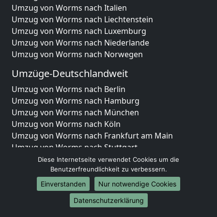
Umzug von Worms nach Italien
Umzug von Worms nach Liechtenstein
Umzug von Worms nach Luxemburg
Umzug von Worms nach Niederlande
Umzug von Worms nach Norwegen
Umzüge-Deutschlandweit
Umzug von Worms nach Berlin
Umzug von Worms nach Hamburg
Umzug von Worms nach München
Umzug von Worms nach Köln
Umzug von Worms nach Frankfurt am Main
Umzug von Worms nach Stuttgart
Umzug von Worms nach Düsseldorf
Diese Internetseite verwendet Cookies um die
Umzug von Worms nach Leipzig
Benutzerfreundlichkeit zu verbessern.
Umzug von Worms nach Dortmund
Einverstanden
Nur notwendige Cookies
Umzug von Worms nach Essen
Datenschutzerklärung
Umzug von Worms nach Bremen
Umzug von Worms nach Dresden