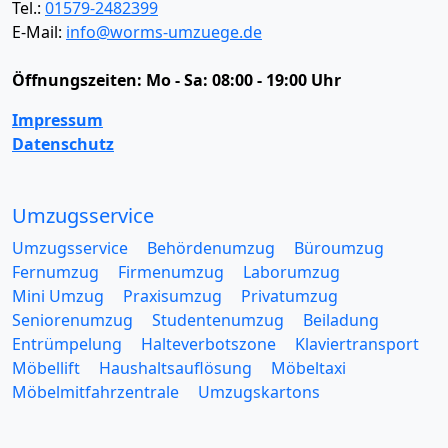
Tel.:
01579-2482399
E-Mail:
info@worms-umzuege.de
Öffnungszeiten:
Mo - Sa: 08:00 - 19:00 Uhr
Impressum
Datenschutz
Umzugsservice
Umzugsservice
Behördenumzug
Büroumzug
Fernumzug
Firmenumzug
Laborumzug
Mini Umzug
Praxisumzug
Privatumzug
Seniorenumzug
Studentenumzug
Beiladung
Entrümpelung
Halteverbotszone
Klaviertransport
Möbellift
Haushaltsauflösung
Möbeltaxi
Möbelmitfahrzentrale
Umzugskartons