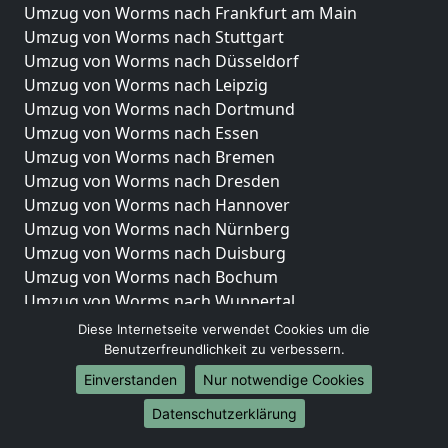
Umzug von Worms nach Frankfurt am Main
Umzug von Worms nach Stuttgart
Umzug von Worms nach Düsseldorf
Umzug von Worms nach Leipzig
Umzug von Worms nach Dortmund
Umzug von Worms nach Essen
Umzug von Worms nach Bremen
Umzug von Worms nach Dresden
Umzug von Worms nach Hannover
Umzug von Worms nach Nürnberg
Umzug von Worms nach Duisburg
Umzug von Worms nach Bochum
Umzug von Worms nach Wuppertal
Umzug von Worms nach Bielefeld
Diese Internetseite verwendet Cookies um die
Umzug von Worms nach Bonn
Benutzerfreundlichkeit zu verbessern.
Umzug von Worms nach Münster
Einverstanden
Nur notwendige Cookies
Internationale-Umzüge
Datenschutzerklärung
Umzug von Worms nach Brasilien