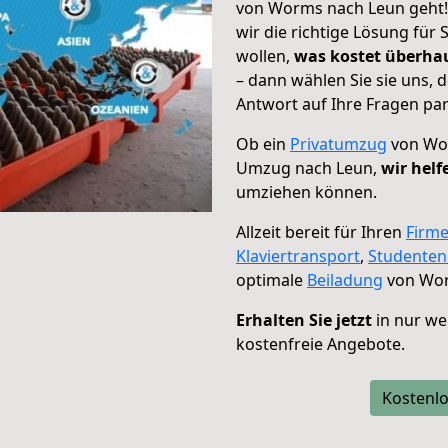
von Worms nach Leun geht! 
wir die richtige Lösung für
wollen,
was kostet überh
– dann wählen Sie sie uns,
Antwort auf Ihre Fragen par
Ob ein
Privatumzug
von Wor
Umzug nach Leun,
wir helf
umziehen können.
Allzeit bereit für Ihren
Firm
Klaviertransport
,
Studente
optimale
Beiladung
von Wor
Erhalten Sie jetzt
in nur we
kostenfreie Angebote.
Kostenlo