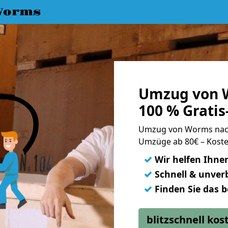
Worms
Umzug von 
100 % Grati
Umzug von Worms nac
Umzüge ab 80€ – Koste
✓
Wir helfen Ihne
✓
Schnell & unverb
✓
Finden Sie das 
blitzschnell ko