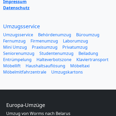
Impressum
Datenschutz
Umzugsservice
Umzugsservice
Behördenumzug
Büroumzug
Fernumzug
Firmenumzug
Laborumzug
Mini Umzug
Praxisumzug
Privatumzug
Seniorenumzug
Studentenumzug
Beiladung
Entrümpelung
Halteverbotszone
Klaviertransport
Möbellift
Haushaltsauflösung
Möbeltaxi
Möbelmitfahrzentrale
Umzugskartons
Europa-Umzüge
Umzug von Worms nach Belarus