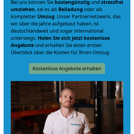
Bei uns können Sie
kostengünstig
und
stressfrei
umziehen
, sei es als
Beiladung
oder als
kompletter
Umzug
. Unser Partnernetzwerk, das
wir über die Jahre aufgebaut haben, ist
deutschlandweit und sogar international
unterwegs.
Holen Sie sich jetzt kostenlose
Angebote
und erhalten Sie einen ersten
Überblick über die Kosten für Ihren Umzug.
Kostenlose Angebote erhalten