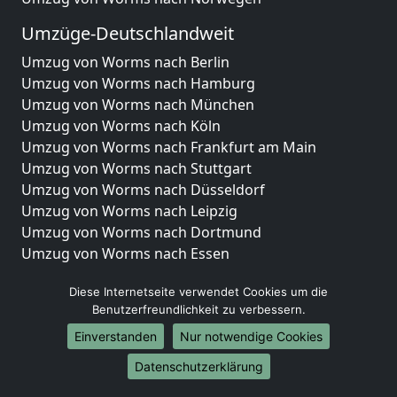
Umzüge-Deutschlandweit
Umzug von Worms nach Berlin
Umzug von Worms nach Hamburg
Umzug von Worms nach München
Umzug von Worms nach Köln
Umzug von Worms nach Frankfurt am Main
Umzug von Worms nach Stuttgart
Umzug von Worms nach Düsseldorf
Umzug von Worms nach Leipzig
Umzug von Worms nach Dortmund
Umzug von Worms nach Essen
Umzug von Worms nach Bremen
Diese Internetseite verwendet Cookies um die
Umzug von Worms nach Dresden
Benutzerfreundlichkeit zu verbessern.
Umzug von Worms nach Hannover
Umzug von Worms nach Nürnberg
Einverstanden
Nur notwendige Cookies
Umzug von Worms nach Duisburg
Datenschutzerklärung
Umzug von Worms nach Bochum