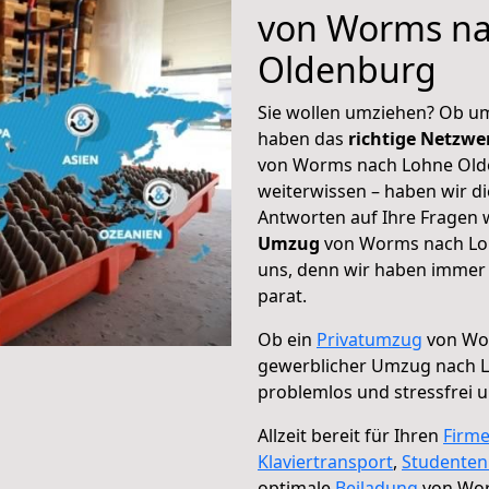
von Worms na
Oldenburg
Sie wollen umziehen? Ob um
haben das
richtige Netzw
von Worms nach Lohne Olde
weiterwissen – haben wir di
Antworten auf Ihre Fragen 
Umzug
von Worms nach Loh
uns, denn wir haben immer 
parat.
Ob ein
Privatumzug
von Wor
gewerblicher Umzug nach 
problemlos und stressfrei 
Allzeit bereit für Ihren
Firm
Klaviertransport
,
Studente
optimale
Beiladung
von Wor