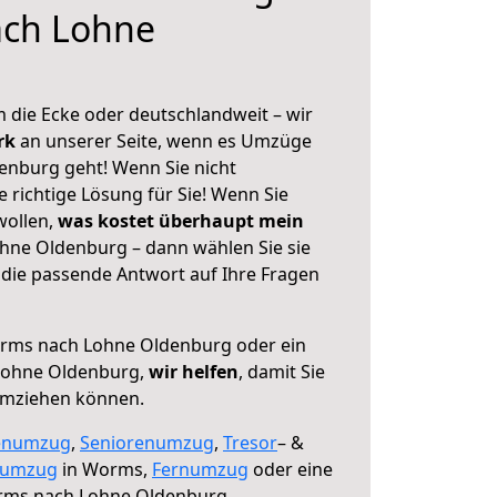
ch Lohne
 die Ecke oder deutschlandweit – wir
erk
an unserer Seite, wenn es Umzüge
nburg geht! Wenn Sie nicht
e richtige Lösung für Sie! Wenn Sie
wollen,
was kostet überhaupt mein
ne Oldenburg – dann wählen Sie sie
die passende Antwort auf Ihre Fragen
ms nach Lohne Oldenburg oder ein
Lohne Oldenburg,
wir helfen
, damit Sie
umziehen können.
enumzug
,
Seniorenumzug
,
Tresor
– &
numzug
in Worms,
Fernumzug
oder eine
ms nach Lohne Oldenburg.