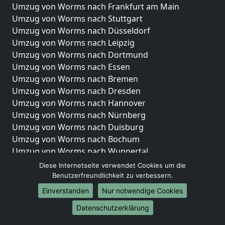
Umzug von Worms nach Frankfurt am Main
Umzug von Worms nach Stuttgart
Umzug von Worms nach Düsseldorf
Umzug von Worms nach Leipzig
Umzug von Worms nach Dortmund
Umzug von Worms nach Essen
Umzug von Worms nach Bremen
Umzug von Worms nach Dresden
Umzug von Worms nach Hannover
Umzug von Worms nach Nürnberg
Umzug von Worms nach Duisburg
Umzug von Worms nach Bochum
Umzug von Worms nach Wuppertal
Umzug von Worms nach Bielefeld
Diese Internetseite verwendet Cookies um die
Umzug von Worms nach Bonn
Benutzerfreundlichkeit zu verbessern.
Umzug von Worms nach Münster
Einverstanden
Nur notwendige Cookies
Internationale-Umzüge
Datenschutzerklärung
Umzug von Worms nach Brasilien