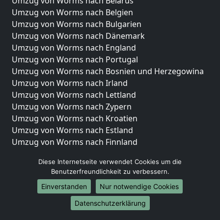
Umzug von Worms nach Belarus
Umzug von Worms nach Belgien
Umzug von Worms nach Bulgarien
Umzug von Worms nach Dänemark
Umzug von Worms nach England
Umzug von Worms nach Portugal
Umzug von Worms nach Bosnien und Herzegowina
Umzug von Worms nach Irland
Umzug von Worms nach Lettland
Umzug von Worms nach Zypern
Umzug von Worms nach Kroatien
Umzug von Worms nach Estland
Umzug von Worms nach Finnland
Umzug von Worms nach Frankreich
Diese Internetseite verwendet Cookies um die
Umzug von Worms nach Griechenland
Benutzerfreundlichkeit zu verbessern.
Umzug von Worms nach Italien
Einverstanden
Nur notwendige Cookies
Umzug von Worms nach Liechtenstein
Umzug von Worms nach Luxemburg
Datenschutzerklärung
Umzug von Worms nach Niederlande