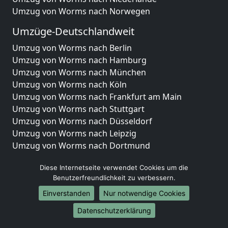
Umzug von Worms nach Norwegen
Umzüge-Deutschlandweit
Umzug von Worms nach Berlin
Umzug von Worms nach Hamburg
Umzug von Worms nach München
Umzug von Worms nach Köln
Umzug von Worms nach Frankfurt am Main
Umzug von Worms nach Stuttgart
Umzug von Worms nach Düsseldorf
Umzug von Worms nach Leipzig
Umzug von Worms nach Dortmund
Umzug von Worms nach Essen
Diese Internetseite verwendet Cookies um die
Umzug von Worms nach Bremen
Benutzerfreundlichkeit zu verbessern.
Umzug von Worms nach Dresden
Umzug von Worms nach Hannover
Einverstanden
Nur notwendige Cookies
Umzug von Worms nach Nürnberg
Datenschutzerklärung
Umzug von Worms nach Duisburg