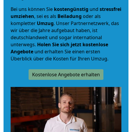
Bei uns können Sie
kostengünstig
und
stressfrei
umziehen
, sei es als
Beiladung
oder als
kompletter
Umzug
. Unser Partnernetzwerk, das
wir über die Jahre aufgebaut haben, ist
deutschlandweit und sogar international
unterwegs.
Holen Sie sich jetzt kostenlose
Angebote
und erhalten Sie einen ersten
Überblick über die Kosten für Ihren Umzug.
Kostenlose Angebote erhalten