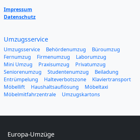
Impressum
Datenschutz
Umzugsservice
Umzugsservice
Behördenumzug
Büroumzug
Fernumzug
Firmenumzug
Laborumzug
Mini Umzug
Praxisumzug
Privatumzug
Seniorenumzug
Studentenumzug
Beiladung
Entrümpelung
Halteverbotszone
Klaviertransport
Möbellift
Haushaltsauflösung
Möbeltaxi
Möbelmitfahrzentrale
Umzugskartons
Europa-Umzüge