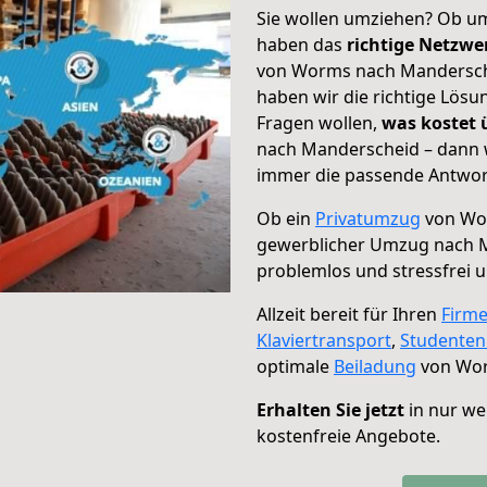
Sie wollen umziehen? Ob um
haben das
richtige Netzw
von Worms nach Mandersche
haben wir die richtige Lösu
Fragen wollen,
was kostet
nach Manderscheid – dann w
immer die passende Antwort
Ob ein
Privatumzug
von Wor
gewerblicher Umzug nach 
problemlos und stressfrei 
Allzeit bereit für Ihren
Firm
Klaviertransport
,
Studente
optimale
Beiladung
von Wor
Erhalten Sie jetzt
in nur we
kostenfreie Angebote.