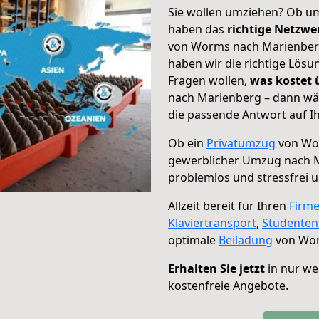
Sie wollen umziehen? Ob um
haben das
richtige Netzw
von Worms nach Marienberg 
haben wir die richtige Lösu
Fragen wollen,
was kostet
nach Marienberg – dann wäh
die passende Antwort auf Ih
Ob ein
Privatumzug
von Wor
gewerblicher Umzug nach 
problemlos und stressfrei 
Allzeit bereit für Ihren
Firm
Klaviertransport
,
Studente
optimale
Beiladung
von Wor
Erhalten Sie jetzt
in nur we
kostenfreie Angebote.