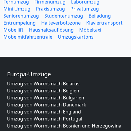
Fernumzug
Firmenumzug
Laborumzug
Mini Umzug
Praxisumzug
Privatumzug
Seniorenumzug
Studentenumzug
Beiladung
Entrümpelung
Halteverbotszone
Klaviertransport
Möbellift
Haushaltsauflösung
Möbeltaxi
Möbelmitfahrzentrale
Umzugskartons
Europa-Umzüge
Umzug von Worms nach Belarus
Umzug von Worms nach Belgien
Umzug von Worms nach Bulgarien
Umzug von Worms nach Dänemark
Umzug von Worms nach England
Umzug von Worms nach Portugal
Umzug von Worms nach Bosnien und Herzegowina