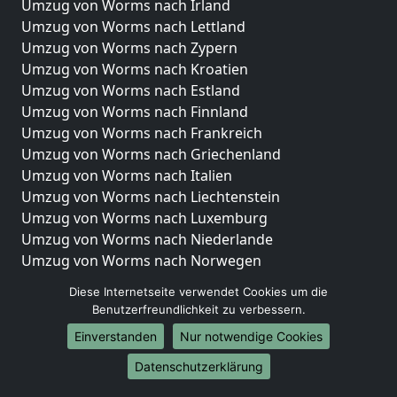
Umzug von Worms nach Irland
Umzug von Worms nach Lettland
Umzug von Worms nach Zypern
Umzug von Worms nach Kroatien
Umzug von Worms nach Estland
Umzug von Worms nach Finnland
Umzug von Worms nach Frankreich
Umzug von Worms nach Griechenland
Umzug von Worms nach Italien
Umzug von Worms nach Liechtenstein
Umzug von Worms nach Luxemburg
Umzug von Worms nach Niederlande
Umzug von Worms nach Norwegen
Umzüge-Deutschlandweit
Diese Internetseite verwendet Cookies um die
Benutzerfreundlichkeit zu verbessern.
Umzug von Worms nach Berlin
Einverstanden
Nur notwendige Cookies
Umzug von Worms nach Hamburg
Umzug von Worms nach München
Datenschutzerklärung
Umzug von Worms nach Köln