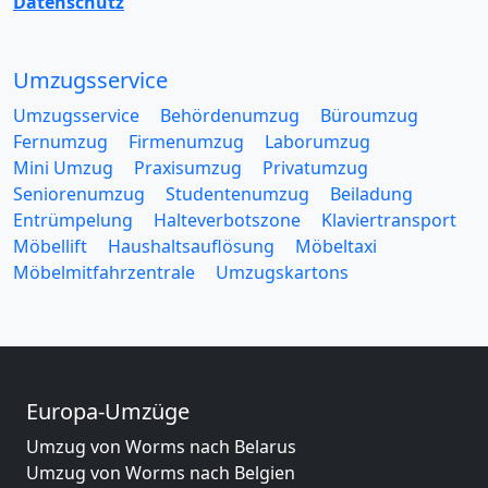
Datenschutz
Umzugsservice
Umzugsservice
Behördenumzug
Büroumzug
Fernumzug
Firmenumzug
Laborumzug
Mini Umzug
Praxisumzug
Privatumzug
Seniorenumzug
Studentenumzug
Beiladung
Entrümpelung
Halteverbotszone
Klaviertransport
Möbellift
Haushaltsauflösung
Möbeltaxi
Möbelmitfahrzentrale
Umzugskartons
Europa-Umzüge
Umzug von Worms nach Belarus
Umzug von Worms nach Belgien