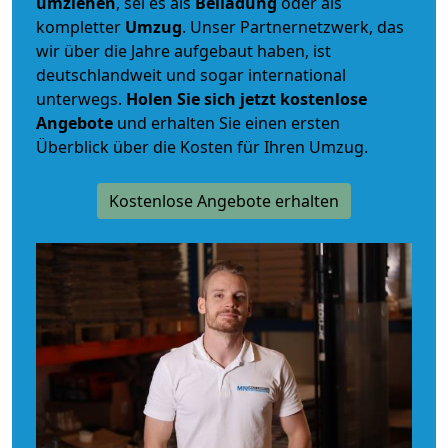
umziehen
, sei es als
Beiladung
oder als
kompletter
Umzug
. Unser Partnernetzwerk, das
wir über die Jahre aufgebaut haben, ist
deutschlandweit und sogar international
unterwegs.
Holen Sie sich jetzt kostenlose
Angebote
und erhalten Sie einen ersten
Überblick über die Kosten für Ihren Umzug.
Kostenlose Angebote erhalten