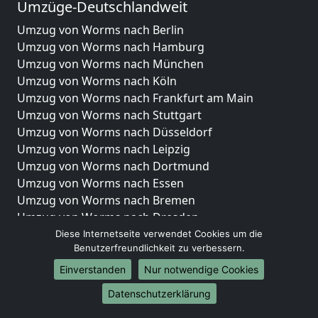
Umzüge-Deutschlandweit
Umzug von Worms nach Berlin
Umzug von Worms nach Hamburg
Umzug von Worms nach München
Umzug von Worms nach Köln
Umzug von Worms nach Frankfurt am Main
Umzug von Worms nach Stuttgart
Umzug von Worms nach Düsseldorf
Umzug von Worms nach Leipzig
Umzug von Worms nach Dortmund
Umzug von Worms nach Essen
Umzug von Worms nach Bremen
Umzug von Worms nach Dresden
Umzug von Worms nach Hannover
Diese Internetseite verwendet Cookies um die
Benutzerfreundlichkeit zu verbessern.
Umzug von Worms nach Nürnberg
Umzug von Worms nach Duisburg
Einverstanden
Nur notwendige Cookies
Umzug von Worms nach Bochum
Datenschutzerklärung
Umzug von Worms nach Wuppertal