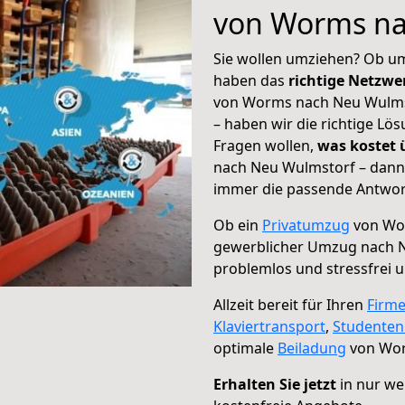
von Worms na
Sie wollen umziehen? Ob um
haben das
richtige Netzw
von Worms nach Neu Wulmst
– haben wir die richtige Lö
Fragen wollen,
was kostet
nach Neu Wulmstorf – dann 
immer die passende Antwort
Ob ein
Privatumzug
von Wor
gewerblicher Umzug nach 
problemlos und stressfrei 
Allzeit bereit für Ihren
Firm
Klaviertransport
,
Studente
optimale
Beiladung
von Wor
Erhalten Sie jetzt
in nur we