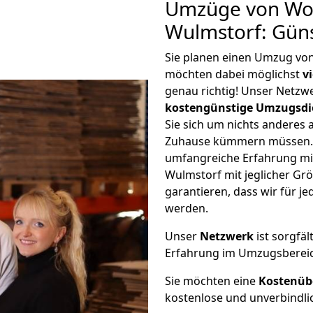
Umzüge von Wo
Wulmstorf: Gün
Sie planen einen Umzug v
möchten dabei möglichst
v
genau richtig! Unser Netzw
kostengünstige Umzugsdi
Sie sich um nichts anderes 
Zuhause kümmern müssen. W
umfangreiche Erfahrung m
Wulmstorf mit jeglicher G
garantieren, dass wir für j
werden.
Unser
Netzwerk
ist sorgfäl
Erfahrung im Umzugsberei
Sie möchten eine
Kostenüb
kostenlose und unverbindli