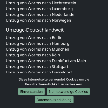
Umzug von Worms nach Liechtenstein
Umzug von Worms nach Luxemburg
Umzug von Worms nach Niederlande
Umzug von Worms nach Norwegen
Umzüge-Deutschlandweit
Umzug von Worms nach Berlin
Umzug von Worms nach Hamburg
Umzug von Worms nach München
Umzug von Worms nach Köln
Umzug von Worms nach Frankfurt am Main
Umzug von Worms nach Stuttgart
Umzug von Worms nach Düsseldorf
Umzug von Worms nach Leipzig
Diese Internetseite verwendet Cookies um die
Umzug von Worms nach Dortmund
Benutzerfreundlichkeit zu verbessern.
Umzug von Worms nach Essen
Einverstanden
Nur notwendige Cookies
Umzug von Worms nach Bremen
Datenschutzerklärung
Umzug von Worms nach Dresden
Umzug von Worms nach Hannover