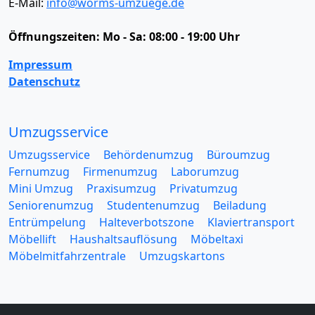
E-Mail:
info@worms-umzuege.de
Öffnungszeiten:
Mo - Sa: 08:00 - 19:00 Uhr
Impressum
Datenschutz
Umzugsservice
Umzugsservice
Behördenumzug
Büroumzug
Fernumzug
Firmenumzug
Laborumzug
Mini Umzug
Praxisumzug
Privatumzug
Seniorenumzug
Studentenumzug
Beiladung
Entrümpelung
Halteverbotszone
Klaviertransport
Möbellift
Haushaltsauflösung
Möbeltaxi
Möbelmitfahrzentrale
Umzugskartons