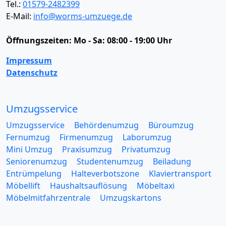
Tel.:
01579-2482399
E-Mail:
info@worms-umzuege.de
Öffnungszeiten:
Mo - Sa: 08:00 - 19:00 Uhr
Impressum
Datenschutz
Umzugsservice
Umzugsservice
Behördenumzug
Büroumzug
Fernumzug
Firmenumzug
Laborumzug
Mini Umzug
Praxisumzug
Privatumzug
Seniorenumzug
Studentenumzug
Beiladung
Entrümpelung
Halteverbotszone
Klaviertransport
Möbellift
Haushaltsauflösung
Möbeltaxi
Möbelmitfahrzentrale
Umzugskartons