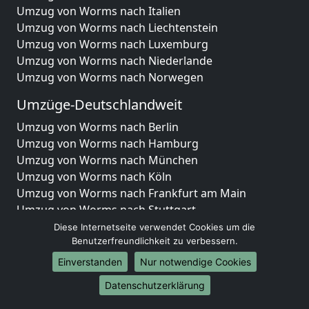
Umzug von Worms nach Italien
Umzug von Worms nach Liechtenstein
Umzug von Worms nach Luxemburg
Umzug von Worms nach Niederlande
Umzug von Worms nach Norwegen
Umzüge-Deutschlandweit
Umzug von Worms nach Berlin
Umzug von Worms nach Hamburg
Umzug von Worms nach München
Umzug von Worms nach Köln
Umzug von Worms nach Frankfurt am Main
Umzug von Worms nach Stuttgart
Umzug von Worms nach Düsseldorf
Diese Internetseite verwendet Cookies um die
Umzug von Worms nach Leipzig
Benutzerfreundlichkeit zu verbessern.
Umzug von Worms nach Dortmund
Einverstanden
Nur notwendige Cookies
Umzug von Worms nach Essen
Datenschutzerklärung
Umzug von Worms nach Bremen
Umzug von Worms nach Dresden