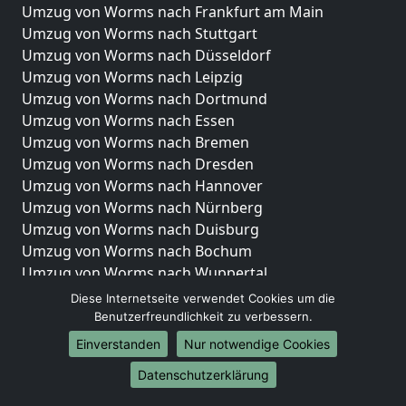
Umzug von Worms nach Frankfurt am Main
Umzug von Worms nach Stuttgart
Umzug von Worms nach Düsseldorf
Umzug von Worms nach Leipzig
Umzug von Worms nach Dortmund
Umzug von Worms nach Essen
Umzug von Worms nach Bremen
Umzug von Worms nach Dresden
Umzug von Worms nach Hannover
Umzug von Worms nach Nürnberg
Umzug von Worms nach Duisburg
Umzug von Worms nach Bochum
Umzug von Worms nach Wuppertal
Umzug von Worms nach Bielefeld
Diese Internetseite verwendet Cookies um die
Umzug von Worms nach Bonn
Benutzerfreundlichkeit zu verbessern.
Umzug von Worms nach Münster
Einverstanden
Nur notwendige Cookies
Internationale-Umzüge
Datenschutzerklärung
Umzug von Worms nach Brasilien