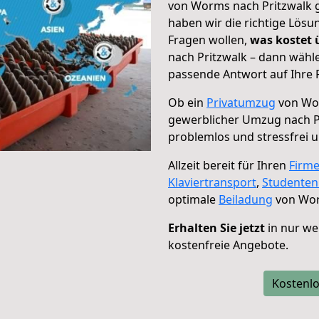
von Worms nach Pritzwalk g
haben wir die richtige Lösu
Fragen wollen,
was kostet
nach Pritzwalk – dann wähle
passende Antwort auf Ihre 
Ob ein
Privatumzug
von Wor
gewerblicher Umzug nach P
problemlos und stressfrei 
Allzeit bereit für Ihren
Firm
Klaviertransport
,
Studente
optimale
Beiladung
von Wor
Erhalten Sie jetzt
in nur we
kostenfreie Angebote.
Kostenlo