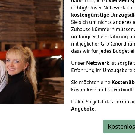
dabei möglichst
viel Geld 
richtig! Unser Netzwerk bi
kostengünstige Umzugsdi
Sie sich um nichts anderes 
Zuhause kümmern müssen. W
umfangreiche Erfahrung m
mit jeglicher Größenordnun
dass wir für jedes Budget 
Unser
Netzwerk
ist sorgfäl
Erfahrung im Umzugsberei
Sie möchten eine
Kostenüb
kostenlose und unverbindli
Füllen Sie jetzt das Formula
Angebote.
Kostenlos