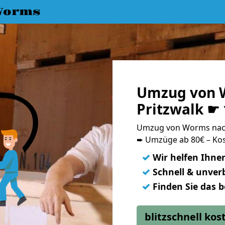
Worms
Umzug von 
Pritzwalk ☛
Umzug von Worms nach
➨ Umzüge ab 80€ – Kos
✓
Wir helfen Ihne
✓
Schnell & unverb
✓
Finden Sie das 
blitzschnell ko