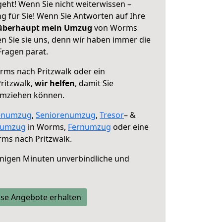
eht! Wenn Sie nicht weiterwissen –
ng für Sie! Wenn Sie Antworten auf Ihre
 überhaupt mein Umzug
von Worms
n Sie sie uns, denn wir haben immer die
Fragen parat.
ms nach Pritzwalk oder ein
ritzwalk,
wir helfen
, damit Sie
umziehen können.
enumzug
,
Seniorenumzug
,
Tresor
– &
numzug
in Worms,
Fernumzug
oder eine
ms nach Pritzwalk.
nigen Minuten unverbindliche und
se Angebote erhalten