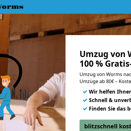
Worms
Umzug von 
100 % Grati
Umzug von Worms nac
Umzüge ab 80€ – Koste
✓
Wir helfen Ihne
✓
Schnell & unverb
✓
Finden Sie das 
blitzschnell ko