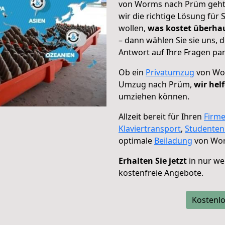
von Worms nach Prüm geht!
wir die richtige Lösung für
wollen,
was kostet überh
– dann wählen Sie sie uns,
Antwort auf Ihre Fragen par
Ob ein
Privatumzug
von Wor
Umzug nach Prüm,
wir hel
umziehen können.
Allzeit bereit für Ihren
Firm
Klaviertransport
,
Studente
optimale
Beiladung
von Wor
Erhalten Sie jetzt
in nur we
kostenfreie Angebote.
Kostenlo