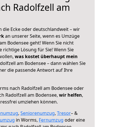
ch Radolfzell am
 die Ecke oder deutschlandweit – wir
erk
an unserer Seite, wenn es Umzüge
am Bodensee geht! Wenn Sie nicht
e richtige Lösung für Sie! Wenn Sie
wollen,
was kostet überhaupt mein
olfzell am Bodensee – dann wählen Sie
mer die passende Antwort auf Ihre
ms nach Radolfzell am Bodensee oder
ch Radolfzell am Bodensee,
wir helfen
,
tressfrei umziehen können.
enumzug
,
Seniorenumzug
,
Tresor
– &
numzug
in Worms,
Fernumzug
oder eine
ms nach Radolfzell am Bodensee.