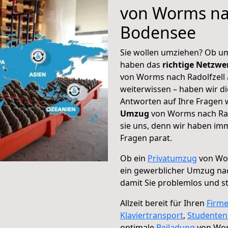
von Worms na
Bodensee
Sie wollen umziehen? Ob um
haben das
richtige Netzw
von Worms nach Radolfzell 
weiterwissen – haben wir di
Antworten auf Ihre Fragen 
Umzug
von Worms nach Rad
sie uns, denn wir haben im
Fragen parat.
Ob ein
Privatumzug
von Wor
ein gewerblicher Umzug na
damit Sie problemlos und s
Allzeit bereit für Ihren
Firm
Klaviertransport
,
Studente
optimale
Beiladung
von Wor