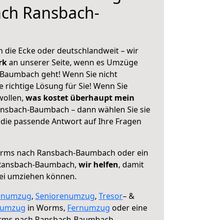
ch Ransbach-
 die Ecke oder deutschlandweit – wir
erk
an unserer Seite, wenn es Umzüge
Baumbach geht! Wenn Sie nicht
e richtige Lösung für Sie! Wenn Sie
wollen,
was kostet überhaupt mein
sbach-Baumbach – dann wählen Sie sie
die passende Antwort auf Ihre Fragen
rms nach Ransbach-Baumbach oder ein
 Ransbach-Baumbach,
wir helfen
, damit
rei umziehen können.
enumzug
,
Seniorenumzug
,
Tresor
– &
numzug
in Worms,
Fernumzug
oder eine
ms nach Ransbach-Baumbach.