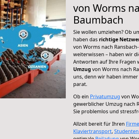
von Worms na
Baumbach
Sie wollen umziehen? Ob um
haben das
richtige Netzw
von Worms nach Ransbach-
weiterwissen – haben wir di
Antworten auf Ihre Fragen 
Umzug
von Worms nach Ran
uns, denn wir haben immer 
parat.
Ob ein
Privatumzug
von Wo
gewerblicher Umzug nach
Sie problemlos und stressf
Allzeit bereit für Ihren
Firm
Klaviertransport
,
Studente
optimale
Beiladung
von Wor