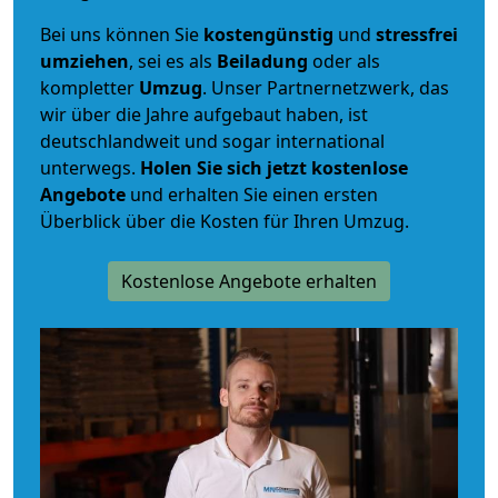
Bei uns können Sie
kostengünstig
und
stressfrei
umziehen
, sei es als
Beiladung
oder als
kompletter
Umzug
. Unser Partnernetzwerk, das
wir über die Jahre aufgebaut haben, ist
deutschlandweit und sogar international
unterwegs.
Holen Sie sich jetzt kostenlose
Angebote
und erhalten Sie einen ersten
Überblick über die Kosten für Ihren Umzug.
Kostenlose Angebote erhalten