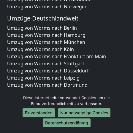
Umzug von Worms nach Norwegen
Umzüge-Deutschlandweit
Umzug von Worms nach Berlin
Umzug von Worms nach Hamburg
Umzug von Worms nach München
Umzug von Worms nach Köln
Umzug von Worms nach Frankfurt am Main
Umzug von Worms nach Stuttgart
Umzug von Worms nach Düsseldorf
Umzug von Worms nach Leipzig
Umzug von Worms nach Dortmund
Umzug von Worms nach Essen
Diese Internetseite verwendet Cookies um die
Umzug von Worms nach Bremen
Benutzerfreundlichkeit zu verbessern.
Umzug von Worms nach Dresden
Umzug von Worms nach Hannover
Einverstanden
Nur notwendige Cookies
Umzug von Worms nach Nürnberg
Datenschutzerklärung
Umzug von Worms nach Duisburg