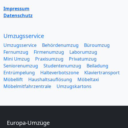
Impressum
Datenschutz
Umzugsservice
Umzugsservice
Behördenumzug
Büroumzug
Fernumzug
Firmenumzug
Laborumzug
Mini Umzug
Praxisumzug
Privatumzug
Seniorenumzug
Studentenumzug
Beiladung
Entrümpelung
Halteverbotszone
Klaviertransport
Möbellift
Haushaltsauflösung
Möbeltaxi
Möbelmitfahrzentrale
Umzugskartons
Europa-Umzüge