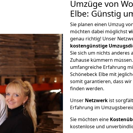
Umzüge von Wo
Elbe: Günstig u
Sie planen einen Umzug vo
möchten dabei möglichst
v
genau richtig! Unser Netzw
kostengünstige Umzugsdi
Sie sich um nichts anderes 
Zuhause kümmern müssen. W
umfangreiche Erfahrung m
Schönebeck Elbe mit jegli
somit garantieren, dass wi
finden werden.
Unser
Netzwerk
ist sorgfäl
Erfahrung im Umzugsberei
Sie möchten eine
Kostenüb
kostenlose und unverbindli