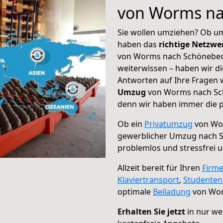
von Worms na
Sie wollen umziehen? Ob um
haben das
richtige Netzw
von Worms nach Schönebeck
weiterwissen – haben wir di
Antworten auf Ihre Fragen 
Umzug
von Worms nach Schö
denn wir haben immer die p
Ob ein
Privatumzug
von Wor
gewerblicher Umzug nach 
problemlos und stressfrei 
Allzeit bereit für Ihren
Firm
Klaviertransport
,
Studente
optimale
Beiladung
von Wor
Erhalten Sie jetzt
in nur we