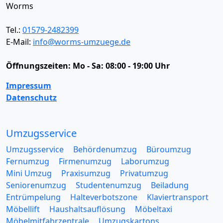
Worms
Tel.:
01579-2482399
E-Mail:
info@worms-umzuege.de
Öffnungszeiten:
Mo - Sa: 08:00 - 19:00 Uhr
Impressum
Datenschutz
Umzugsservice
Umzugsservice
Behördenumzug
Büroumzug
Fernumzug
Firmenumzug
Laborumzug
Mini Umzug
Praxisumzug
Privatumzug
Seniorenumzug
Studentenumzug
Beiladung
Entrümpelung
Halteverbotszone
Klaviertransport
Möbellift
Haushaltsauflösung
Möbeltaxi
Möbelmitfahrzentrale
Umzugskartons