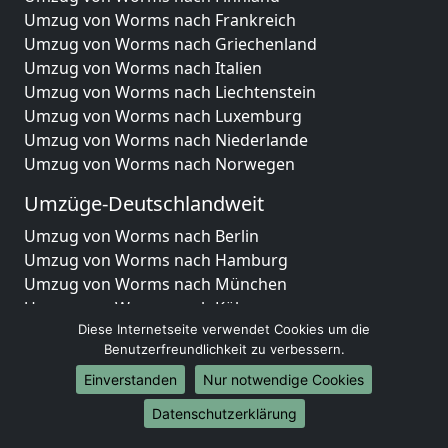
Umzug von Worms nach Frankreich
Umzug von Worms nach Griechenland
Umzug von Worms nach Italien
Umzug von Worms nach Liechtenstein
Umzug von Worms nach Luxemburg
Umzug von Worms nach Niederlande
Umzug von Worms nach Norwegen
Umzüge-Deutschlandweit
Umzug von Worms nach Berlin
Umzug von Worms nach Hamburg
Umzug von Worms nach München
Umzug von Worms nach Köln
Umzug von Worms nach Frankfurt am Main
Diese Internetseite verwendet Cookies um die
Benutzerfreundlichkeit zu verbessern.
Umzug von Worms nach Stuttgart
Umzug von Worms nach Düsseldorf
Einverstanden
Nur notwendige Cookies
Umzug von Worms nach Leipzig
Datenschutzerklärung
Umzug von Worms nach Dortmund