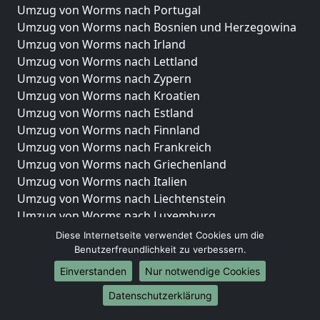
Umzug von Worms nach Portugal
Umzug von Worms nach Bosnien und Herzegowina
Umzug von Worms nach Irland
Umzug von Worms nach Lettland
Umzug von Worms nach Zypern
Umzug von Worms nach Kroatien
Umzug von Worms nach Estland
Umzug von Worms nach Finnland
Umzug von Worms nach Frankreich
Umzug von Worms nach Griechenland
Umzug von Worms nach Italien
Umzug von Worms nach Liechtenstein
Umzug von Worms nach Luxemburg
Umzug von Worms nach Niederlande
Diese Internetseite verwendet Cookies um die
Umzug von Worms nach Norwegen
Benutzerfreundlichkeit zu verbessern.
Einverstanden
Nur notwendige Cookies
Umzüge-Deutschlandweit
Datenschutzerklärung
Umzug von Worms nach Berlin
Umzug von Worms nach Hamburg