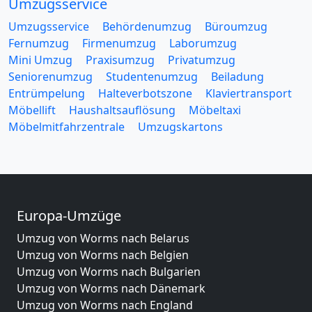
Umzugsservice
Umzugsservice
Behördenumzug
Büroumzug
Fernumzug
Firmenumzug
Laborumzug
Mini Umzug
Praxisumzug
Privatumzug
Seniorenumzug
Studentenumzug
Beiladung
Entrümpelung
Halteverbotszone
Klaviertransport
Möbellift
Haushaltsauflösung
Möbeltaxi
Möbelmitfahrzentrale
Umzugskartons
Europa-Umzüge
Umzug von Worms nach Belarus
Umzug von Worms nach Belgien
Umzug von Worms nach Bulgarien
Umzug von Worms nach Dänemark
Umzug von Worms nach England