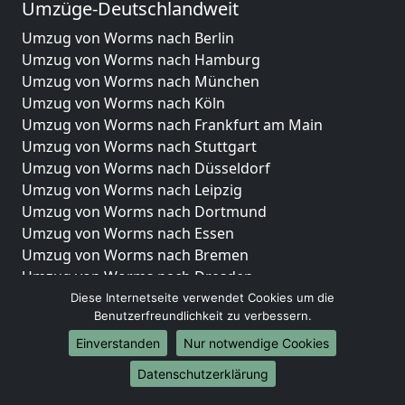
Umzüge-Deutschlandweit
Umzug von Worms nach Berlin
Umzug von Worms nach Hamburg
Umzug von Worms nach München
Umzug von Worms nach Köln
Umzug von Worms nach Frankfurt am Main
Umzug von Worms nach Stuttgart
Umzug von Worms nach Düsseldorf
Umzug von Worms nach Leipzig
Umzug von Worms nach Dortmund
Umzug von Worms nach Essen
Umzug von Worms nach Bremen
Umzug von Worms nach Dresden
Umzug von Worms nach Hannover
Diese Internetseite verwendet Cookies um die
Benutzerfreundlichkeit zu verbessern.
Umzug von Worms nach Nürnberg
Umzug von Worms nach Duisburg
Einverstanden
Nur notwendige Cookies
Umzug von Worms nach Bochum
Datenschutzerklärung
Umzug von Worms nach Wuppertal