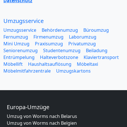
Datenschutz
Umzugsservice
Umzugsservice
Behördenumzug
Büroumzug
Fernumzug
Firmenumzug
Laborumzug
Mini Umzug
Praxisumzug
Privatumzug
Seniorenumzug
Studentenumzug
Beiladung
Entrümpelung
Halteverbotszone
Klaviertransport
Möbellift
Haushaltsauflösung
Möbeltaxi
Möbelmitfahrzentrale
Umzugskartons
Europa-Umzüge
Umzug von Worms nach Belarus
Umzug von Worms nach Belgien