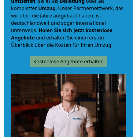
umziehen
, sei es als
Beiladung
oder als
kompletter
Umzug
. Unser Partnernetzwerk, das
wir über die Jahre aufgebaut haben, ist
deutschlandweit und sogar international
unterwegs.
Holen Sie sich jetzt kostenlose
Angebote
und erhalten Sie einen ersten
Überblick über die Kosten für Ihren Umzug.
Kostenlose Angebote erhalten