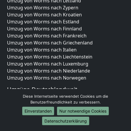
Umzug von Worms nach Lettland
Umzug von Worms nach Zypern
Umzug von Worms nach Kroatien
Umzug von Worms nach Estland
Umzug von Worms nach Finnland
Umzug von Worms nach Frankreich
Umzug von Worms nach Griechenland
Umzug von Worms nach Italien
Umzug von Worms nach Liechtenstein
Umzug von Worms nach Luxemburg
Umzug von Worms nach Niederlande
Umzug von Worms nach Norwegen
Umzüge-Deutschlandweit
Diese Internetseite verwendet Cookies um die
Umzug von Worms nach Berlin
Benutzerfreundlichkeit zu verbessern.
Umzug von Worms nach Hamburg
Einverstanden
Nur notwendige Cookies
Umzug von Worms nach München
Umzug von Worms nach Köln
Datenschutzerklärung
Umzug von Worms nach Frankfurt am Main