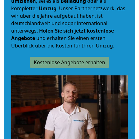
umziehen
, sei es als
Beiladung
oder als
kompletter
Umzug
. Unser Partnernetzwerk, das
wir über die Jahre aufgebaut haben, ist
deutschlandweit und sogar international
unterwegs.
Holen Sie sich jetzt kostenlose
Angebote
und erhalten Sie einen ersten
Überblick über die Kosten für Ihren Umzug.
Kostenlose Angebote erhalten