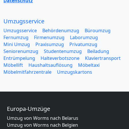
Datenschutz
Umzugsservice
Umzugsservice
Behördenumzug
Büroumzug
Fernumzug
Firmenumzug
Laborumzug
Mini Umzug
Praxisumzug
Privatumzug
Seniorenumzug
Studentenumzug
Beiladung
Entrümpelung
Halteverbotszone
Klaviertransport
Möbellift
Haushaltsauflösung
Möbeltaxi
Möbelmitfahrzentrale
Umzugskartons
Europa-Umzüge
Umzug von Worms nach Belarus
Umzug von Worms nach Belgien