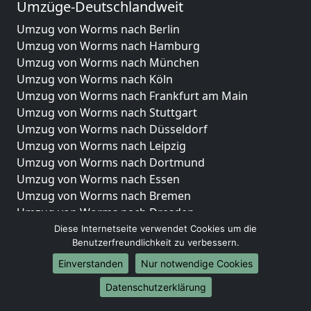
Umzüge-Deutschlandweit
Umzug von Worms nach Berlin
Umzug von Worms nach Hamburg
Umzug von Worms nach München
Umzug von Worms nach Köln
Umzug von Worms nach Frankfurt am Main
Umzug von Worms nach Stuttgart
Umzug von Worms nach Düsseldorf
Umzug von Worms nach Leipzig
Umzug von Worms nach Dortmund
Umzug von Worms nach Essen
Umzug von Worms nach Bremen
Umzug von Worms nach Dresden
Umzug von Worms nach Hannover
Diese Internetseite verwendet Cookies um die
Benutzerfreundlichkeit zu verbessern.
Umzug von Worms nach Nürnberg
Umzug von Worms nach Duisburg
Einverstanden
Nur notwendige Cookies
Umzug von Worms nach Bochum
Datenschutzerklärung
Umzug von Worms nach Wuppertal