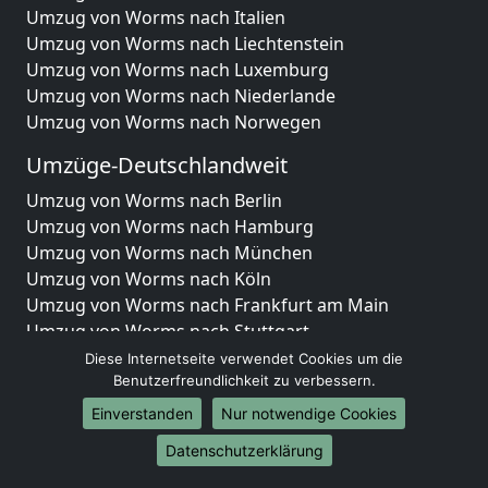
Umzug von Worms nach Italien
Umzug von Worms nach Liechtenstein
Umzug von Worms nach Luxemburg
Umzug von Worms nach Niederlande
Umzug von Worms nach Norwegen
Umzüge-Deutschlandweit
Umzug von Worms nach Berlin
Umzug von Worms nach Hamburg
Umzug von Worms nach München
Umzug von Worms nach Köln
Umzug von Worms nach Frankfurt am Main
Umzug von Worms nach Stuttgart
Umzug von Worms nach Düsseldorf
Diese Internetseite verwendet Cookies um die
Umzug von Worms nach Leipzig
Benutzerfreundlichkeit zu verbessern.
Umzug von Worms nach Dortmund
Einverstanden
Nur notwendige Cookies
Umzug von Worms nach Essen
Datenschutzerklärung
Umzug von Worms nach Bremen
Umzug von Worms nach Dresden