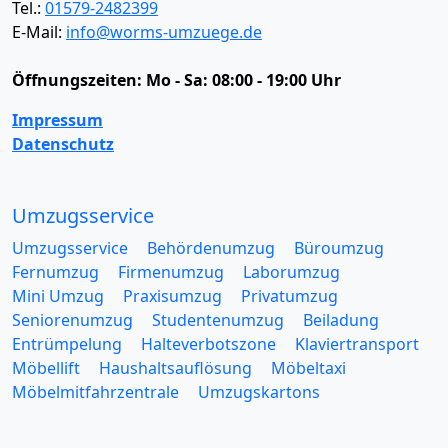
Tel.:
01579-2482399
E-Mail:
info@worms-umzuege.de
Öffnungszeiten:
Mo - Sa: 08:00 - 19:00 Uhr
Impressum
Datenschutz
Umzugsservice
Umzugsservice
Behördenumzug
Büroumzug
Fernumzug
Firmenumzug
Laborumzug
Mini Umzug
Praxisumzug
Privatumzug
Seniorenumzug
Studentenumzug
Beiladung
Entrümpelung
Halteverbotszone
Klaviertransport
Möbellift
Haushaltsauflösung
Möbeltaxi
Möbelmitfahrzentrale
Umzugskartons