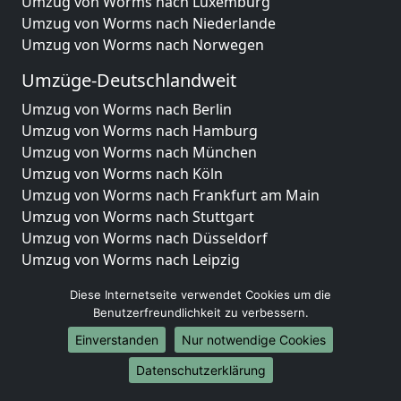
Umzug von Worms nach Luxemburg
Umzug von Worms nach Niederlande
Umzug von Worms nach Norwegen
Umzüge-Deutschlandweit
Umzug von Worms nach Berlin
Umzug von Worms nach Hamburg
Umzug von Worms nach München
Umzug von Worms nach Köln
Umzug von Worms nach Frankfurt am Main
Umzug von Worms nach Stuttgart
Umzug von Worms nach Düsseldorf
Umzug von Worms nach Leipzig
Umzug von Worms nach Dortmund
Diese Internetseite verwendet Cookies um die
Umzug von Worms nach Essen
Benutzerfreundlichkeit zu verbessern.
Umzug von Worms nach Bremen
Einverstanden
Nur notwendige Cookies
Umzug von Worms nach Dresden
Umzug von Worms nach Hannover
Datenschutzerklärung
Umzug von Worms nach Nürnberg