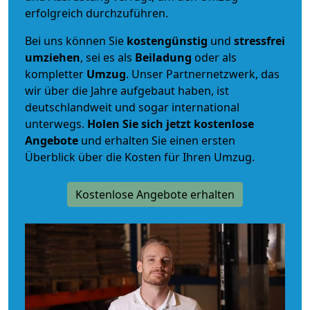
erfolgreich durchzuführen.
Bei uns können Sie
kostengünstig
und
stressfrei
umziehen
, sei es als
Beiladung
oder als
kompletter
Umzug
. Unser Partnernetzwerk, das
wir über die Jahre aufgebaut haben, ist
deutschlandweit und sogar international
unterwegs.
Holen Sie sich jetzt kostenlose
Angebote
und erhalten Sie einen ersten
Überblick über die Kosten für Ihren Umzug.
Kostenlose Angebote erhalten