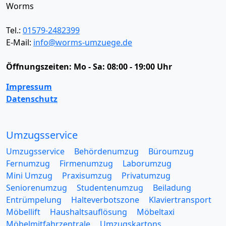
Worms
Tel.:
01579-2482399
E-Mail:
info@worms-umzuege.de
Öffnungszeiten:
Mo - Sa: 08:00 - 19:00 Uhr
Impressum
Datenschutz
Umzugsservice
Umzugsservice
Behördenumzug
Büroumzug
Fernumzug
Firmenumzug
Laborumzug
Mini Umzug
Praxisumzug
Privatumzug
Seniorenumzug
Studentenumzug
Beiladung
Entrümpelung
Halteverbotszone
Klaviertransport
Möbellift
Haushaltsauflösung
Möbeltaxi
Möbelmitfahrzentrale
Umzugskartons