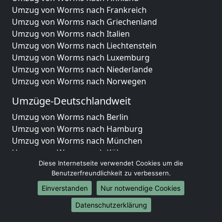
Umzug von Worms nach Frankreich
Umzug von Worms nach Griechenland
Umzug von Worms nach Italien
Umzug von Worms nach Liechtenstein
Umzug von Worms nach Luxemburg
Umzug von Worms nach Niederlande
Umzug von Worms nach Norwegen
Umzüge-Deutschlandweit
Umzug von Worms nach Berlin
Umzug von Worms nach Hamburg
Umzug von Worms nach München
Umzug von Worms nach Köln
Umzug von Worms nach Frankfurt am Main
Diese Internetseite verwendet Cookies um die
Benutzerfreundlichkeit zu verbessern.
Umzug von Worms nach Stuttgart
Umzug von Worms nach Düsseldorf
Einverstanden
Nur notwendige Cookies
Umzug von Worms nach Leipzig
Datenschutzerklärung
Umzug von Worms nach Dortmund