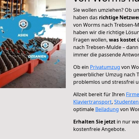
Sie wollen umziehen? Ob um
haben das
richtige Netzw
von Worms nach Trebsen-Mul
haben wir die richtige Lösu
Fragen wollen,
was kostet
nach Trebsen-Mulde – dann 
immer die passende Antwort
Ob ein
Privatumzug
von Wor
gewerblicher Umzug nach 
problemlos und stressfrei 
Allzeit bereit für Ihren
Firm
Klaviertransport
,
Studente
optimale
Beiladung
von Wor
Erhalten Sie jetzt
in nur we
kostenfreie Angebote.