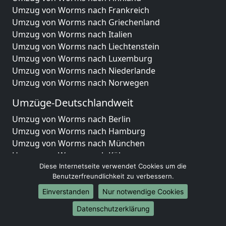
Umzug von Worms nach Frankreich
Umzug von Worms nach Griechenland
Umzug von Worms nach Italien
Umzug von Worms nach Liechtenstein
Umzug von Worms nach Luxemburg
Umzug von Worms nach Niederlande
Umzug von Worms nach Norwegen
Umzüge-Deutschlandweit
Umzug von Worms nach Berlin
Umzug von Worms nach Hamburg
Umzug von Worms nach München
Umzug von Worms nach Köln
Umzug von Worms nach Frankfurt am Main
Diese Internetseite verwendet Cookies um die
Benutzerfreundlichkeit zu verbessern.
Umzug von Worms nach Stuttgart
Umzug von Worms nach Düsseldorf
Einverstanden
Nur notwendige Cookies
Umzug von Worms nach Leipzig
Datenschutzerklärung
Umzug von Worms nach Dortmund