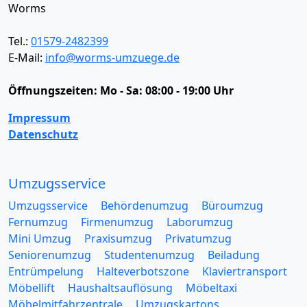
Worms
Tel.:
01579-2482399
E-Mail:
info@worms-umzuege.de
Öffnungszeiten:
Mo - Sa: 08:00 - 19:00 Uhr
Impressum
Datenschutz
Umzugsservice
Umzugsservice
Behördenumzug
Büroumzug
Fernumzug
Firmenumzug
Laborumzug
Mini Umzug
Praxisumzug
Privatumzug
Seniorenumzug
Studentenumzug
Beiladung
Entrümpelung
Halteverbotszone
Klaviertransport
Möbellift
Haushaltsauflösung
Möbeltaxi
Möbelmitfahrzentrale
Umzugskartons