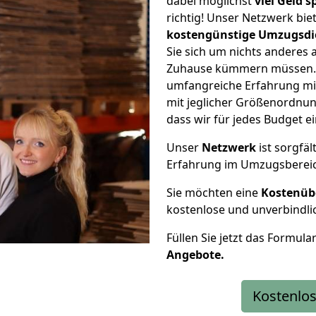
dabei möglichst
viel Geld 
richtig! Unser Netzwerk bi
kostengünstige Umzugsdi
Sie sich um nichts anderes 
Zuhause kümmern müssen. W
umfangreiche Erfahrung m
mit jeglicher Größenordnun
dass wir für jedes Budget 
Unser
Netzwerk
ist sorgfäl
Erfahrung im Umzugsberei
Sie möchten eine
Kostenüb
kostenlose und unverbindli
Füllen Sie jetzt das Formula
Angebote.
Kostenlos