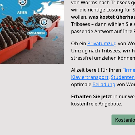
von Worms nach Tribsees ge
wir die richtige Lösung für
wollen,
was kostet überh
Tribsees – dann wählen Sie 
passende Antwort auf Ihre 
Ob ein
Privatumzug
von Wor
Umzug nach Tribsees,
wir h
stressfrei umziehen können
Allzeit bereit für Ihren
Firm
Klaviertransport
,
Studente
optimale
Beiladung
von Wor
Erhalten Sie jetzt
in nur we
kostenfreie Angebote.
Kostenlo