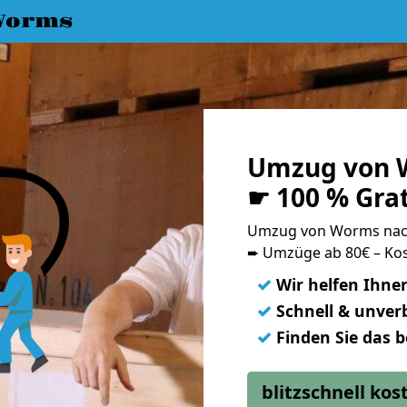
Worms
Umzug von W
☛ 100 % Gra
Umzug von Worms nac
➨ Umzüge ab 80€ – Kos
✓
Wir helfen Ihne
✓
Schnell & unverb
✓
Finden Sie das 
blitzschnell ko