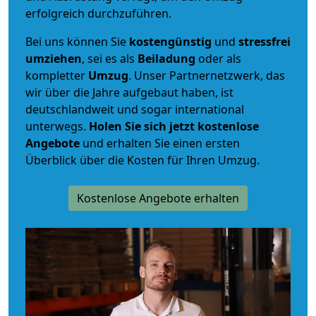
erfolgreich durchzuführen.
Bei uns können Sie
kostengünstig
und
stressfrei
umziehen
, sei es als
Beiladung
oder als
kompletter
Umzug
. Unser Partnernetzwerk, das
wir über die Jahre aufgebaut haben, ist
deutschlandweit und sogar international
unterwegs.
Holen Sie sich jetzt kostenlose
Angebote
und erhalten Sie einen ersten
Überblick über die Kosten für Ihren Umzug.
Kostenlose Angebote erhalten