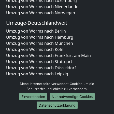
Umzug von Worms nach Luxemburg
Umzug von Worms nach Niederlande
Umzug von Worms nach Norwegen
Umzüge-Deutschlandweit
Umzug von Worms nach Berlin
Umzug von Worms nach Hamburg
Umzug von Worms nach München
Umzug von Worms nach Köln
Umzug von Worms nach Frankfurt am Main
Umzug von Worms nach Stuttgart
Umzug von Worms nach Düsseldorf
Umzug von Worms nach Leipzig
Umzug von Worms nach Dortmund
Diese Internetseite verwendet Cookies um die
Umzug von Worms nach Essen
Benutzerfreundlichkeit zu verbessern.
Umzug von Worms nach Bremen
Einverstanden
Nur notwendige Cookies
Umzug von Worms nach Dresden
Umzug von Worms nach Hannover
Datenschutzerklärung
Umzug von Worms nach Nürnberg