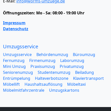
E-Mail:
info@worms-umzuege.de
Öffnungszeiten:
Mo - Sa: 08:00 - 19:00 Uhr
Impressum
Datenschutz
Umzugsservice
Umzugsservice
Behördenumzug
Büroumzug
Fernumzug
Firmenumzug
Laborumzug
Mini Umzug
Praxisumzug
Privatumzug
Seniorenumzug
Studentenumzug
Beiladung
Entrümpelung
Halteverbotszone
Klaviertransport
Möbellift
Haushaltsauflösung
Möbeltaxi
Möbelmitfahrzentrale
Umzugskartons