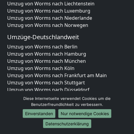
Umzug von Worms nach Liechtenstein
Umzug von Worms nach Luxemburg
Umzug von Worms nach Niederlande
Umzug von Worms nach Norwegen
Umzüge-Deutschlandweit
Umzug von Worms nach Berlin
Umzug von Worms nach Hamburg
Umzug von Worms nach München
Umzug von Worms nach Köln
Umzug von Worms nach Frankfurt am Main
Umzug von Worms nach Stuttgart
Umzug von Worms nach Düsseldorf
Umzug von Worms nach Leipzig
Diese Internetseite verwendet Cookies um die
Umzug von Worms nach Dortmund
Benutzerfreundlichkeit zu verbessern.
Umzug von Worms nach Essen
Einverstanden
Nur notwendige Cookies
Umzug von Worms nach Bremen
Datenschutzerklärung
Umzug von Worms nach Dresden
Umzug von Worms nach Hannover