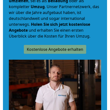
umziehen
, sei es als
Beiladung
oder als
kompletter
Umzug
. Unser Partnernetzwerk, das
wir über die Jahre aufgebaut haben, ist
deutschlandweit und sogar international
unterwegs.
Holen Sie sich jetzt kostenlose
Angebote
und erhalten Sie einen ersten
Überblick über die Kosten für Ihren Umzug.
Kostenlose Angebote erhalten