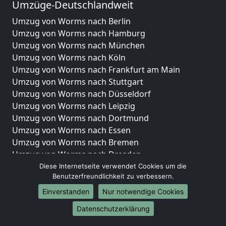
Umzüge-Deutschlandweit
Umzug von Worms nach Berlin
Umzug von Worms nach Hamburg
Umzug von Worms nach München
Umzug von Worms nach Köln
Umzug von Worms nach Frankfurt am Main
Umzug von Worms nach Stuttgart
Umzug von Worms nach Düsseldorf
Umzug von Worms nach Leipzig
Umzug von Worms nach Dortmund
Umzug von Worms nach Essen
Umzug von Worms nach Bremen
Umzug von Worms nach Dresden
Umzug von Worms nach Hannover
Diese Internetseite verwendet Cookies um die
Benutzerfreundlichkeit zu verbessern.
Umzug von Worms nach Nürnberg
Umzug von Worms nach Duisburg
Einverstanden
Nur notwendige Cookies
Umzug von Worms nach Bochum
Datenschutzerklärung
Umzug von Worms nach Wuppertal