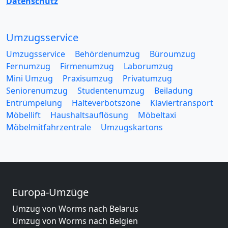
Datenschutz
Umzugsservice
Umzugsservice
Behördenumzug
Büroumzug
Fernumzug
Firmenumzug
Laborumzug
Mini Umzug
Praxisumzug
Privatumzug
Seniorenumzug
Studentenumzug
Beiladung
Entrümpelung
Halteverbotszone
Klaviertransport
Möbellift
Haushaltsauflösung
Möbeltaxi
Möbelmitfahrzentrale
Umzugskartons
Europa-Umzüge
Umzug von Worms nach Belarus
Umzug von Worms nach Belgien