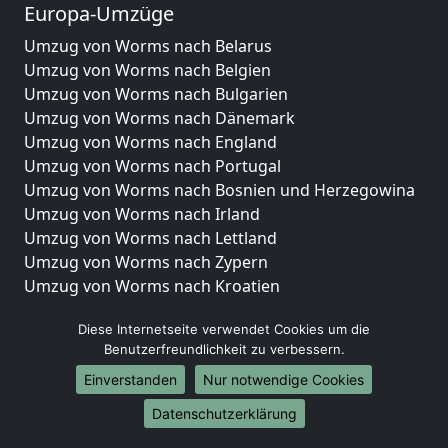
Europa-Umzüge
Umzug von Worms nach Belarus
Umzug von Worms nach Belgien
Umzug von Worms nach Bulgarien
Umzug von Worms nach Dänemark
Umzug von Worms nach England
Umzug von Worms nach Portugal
Umzug von Worms nach Bosnien und Herzegowina
Umzug von Worms nach Irland
Umzug von Worms nach Lettland
Umzug von Worms nach Zypern
Umzug von Worms nach Kroatien
Umzug von Worms nach Estland
Diese Internetseite verwendet Cookies um die
Umzug von Worms nach Finnland
Benutzerfreundlichkeit zu verbessern.
Umzug von Worms nach Frankreich
Umzug von Worms nach Griechenland
Einverstanden
Nur notwendige Cookies
Umzug von Worms nach Italien
Datenschutzerklärung
Umzug von Worms nach Liechtenstein