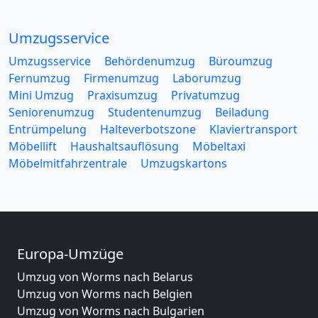
Umzugsservice
Umzugsservice
Behördenumzug
Büroumzug
Fernumzug
Firmenumzug
Laborumzug
Mini Umzug
Praxisumzug
Privatumzug
Seniorenumzug
Studentenumzug
Beiladung
Entrümpelung
Halteverbotszone
Klaviertransport
Möbellift
Haushaltsauflösung
Möbeltaxi
Möbelmitfahrzentrale
Umzugskartons
Europa-Umzüge
Umzug von Worms nach Belarus
Umzug von Worms nach Belgien
Umzug von Worms nach Bulgarien