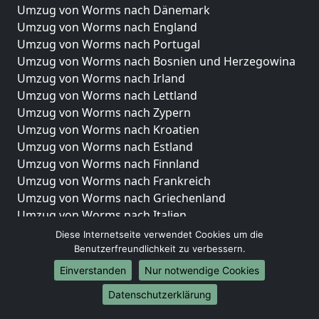
Umzug von Worms nach Dänemark
Umzug von Worms nach England
Umzug von Worms nach Portugal
Umzug von Worms nach Bosnien und Herzegowina
Umzug von Worms nach Irland
Umzug von Worms nach Lettland
Umzug von Worms nach Zypern
Umzug von Worms nach Kroatien
Umzug von Worms nach Estland
Umzug von Worms nach Finnland
Umzug von Worms nach Frankreich
Umzug von Worms nach Griechenland
Umzug von Worms nach Italien
Umzug von Worms nach Liechtenstein
Diese Internetseite verwendet Cookies um die
Umzug von Worms nach Luxemburg
Benutzerfreundlichkeit zu verbessern.
Umzug von Worms nach Niederlande
Einverstanden
Nur notwendige Cookies
Umzug von Worms nach Norwegen
Datenschutzerklärung
Umzüge-Deutschlandweit