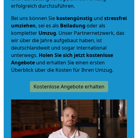
erfolgreich durchzuführen.
Bei uns können Sie
kostengünstig
und
stressfrei
umziehen
, sei es als
Beiladung
oder als
kompletter
Umzug
. Unser Partnernetzwerk, das
wir über die Jahre aufgebaut haben, ist
deutschlandweit und sogar international
unterwegs.
Holen Sie sich jetzt kostenlose
Angebote
und erhalten Sie einen ersten
Überblick über die Kosten für Ihren Umzug.
Kostenlose Angebote erhalten