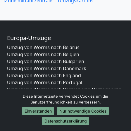
Möbelmitfahrzentrale
Umzugskartons
Europa-Umzüge
Umzug von Worms nach Belarus
Umzug von Worms nach Belgien
Umzug von Worms nach Bulgarien
Umzug von Worms nach Dänemark
Umzug von Worms nach England
Umzug von Worms nach Portugal
Umzug von Worms nach Bosnien und Herzegowina
Umzug von Worms nach Irland
Diese Internetseite verwendet Cookies um die
Benutzerfreundlichkeit zu verbessern.
Umzug von Worms nach Lettland
Umzug von Worms nach Zypern
Einverstanden
Nur notwendige Cookies
Umzug von Worms nach Kroatien
Datenschutzerklärung
Umzug von Worms nach Estland