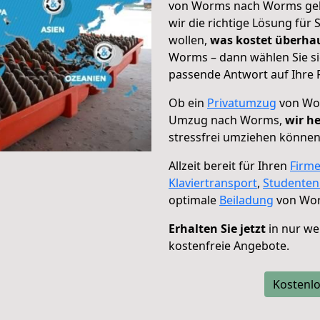
von Worms nach Worms geht
wir die richtige Lösung für
wollen,
was kostet überh
Worms – dann wählen Sie si
passende Antwort auf Ihre 
Ob ein
Privatumzug
von Wor
Umzug nach Worms,
wir he
stressfrei umziehen können
Allzeit bereit für Ihren
Firm
Klaviertransport
,
Studente
optimale
Beiladung
von Wor
Erhalten Sie jetzt
in nur we
kostenfreie Angebote.
Kostenlo