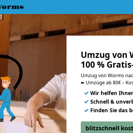
Worms
Umzug von 
100 % Grati
Umzug von Worms nac
➨ Umzüge ab 80€ – Kos
✓
Wir helfen Ihne
✓
Schnell & unverb
✓
Finden Sie das 
blitzschnell ko