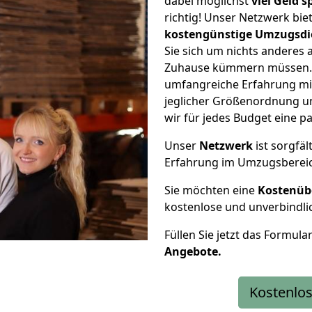
dabei möglichst
viel Geld 
richtig! Unser Netzwerk bi
kostengünstige Umzugsdi
Sie sich um nichts anderes 
Zuhause kümmern müssen. W
umfangreiche Erfahrung m
jeglicher Größenordnung u
wir für jedes Budget eine 
Unser
Netzwerk
ist sorgfäl
Erfahrung im Umzugsberei
Sie möchten eine
Kostenüb
kostenlose und unverbindli
Füllen Sie jetzt das Formula
Angebote.
Kostenlos