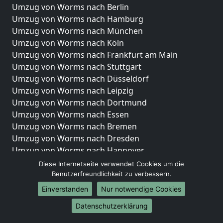
Umzug von Worms nach Berlin
Umzug von Worms nach Hamburg
Umzug von Worms nach München
Umzug von Worms nach Köln
Umzug von Worms nach Frankfurt am Main
Umzug von Worms nach Stuttgart
Umzug von Worms nach Düsseldorf
Umzug von Worms nach Leipzig
Umzug von Worms nach Dortmund
Umzug von Worms nach Essen
Umzug von Worms nach Bremen
Umzug von Worms nach Dresden
Umzug von Worms nach Hannover
Umzug von Worms nach Nürnberg
Diese Internetseite verwendet Cookies um die
Umzug von Worms nach Duisburg
Benutzerfreundlichkeit zu verbessern.
Umzug von Worms nach Bochum
Einverstanden
Nur notwendige Cookies
Umzug von Worms nach Wuppertal
Datenschutzerklärung
Umzug von Worms nach Bielefeld
Umzug von Worms nach Bonn