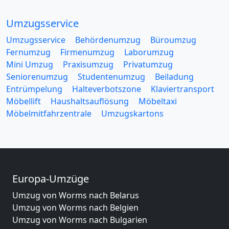
Umzugsservice
Umzugsservice
Behördenumzug
Büroumzug
Fernumzug
Firmenumzug
Laborumzug
Mini Umzug
Praxisumzug
Privatumzug
Seniorenumzug
Studentenumzug
Beiladung
Entrümpelung
Halteverbotszone
Klaviertransport
Möbellift
Haushaltsauflösung
Möbeltaxi
Möbelmitfahrzentrale
Umzugskartons
Europa-Umzüge
Umzug von Worms nach Belarus
Umzug von Worms nach Belgien
Umzug von Worms nach Bulgarien