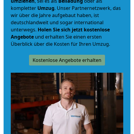
umziehen
, sei es als
Beiladung
oder als
kompletter
Umzug
. Unser Partnernetzwerk, das
wir über die Jahre aufgebaut haben, ist
deutschlandweit und sogar international
unterwegs.
Holen Sie sich jetzt kostenlose
Angebote
und erhalten Sie einen ersten
Überblick über die Kosten für Ihren Umzug.
Kostenlose Angebote erhalten