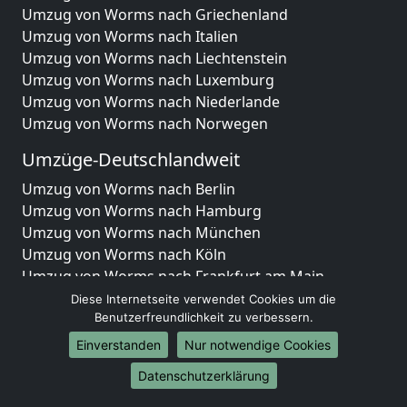
Umzug von Worms nach Griechenland
Umzug von Worms nach Italien
Umzug von Worms nach Liechtenstein
Umzug von Worms nach Luxemburg
Umzug von Worms nach Niederlande
Umzug von Worms nach Norwegen
Umzüge-Deutschlandweit
Umzug von Worms nach Berlin
Umzug von Worms nach Hamburg
Umzug von Worms nach München
Umzug von Worms nach Köln
Umzug von Worms nach Frankfurt am Main
Umzug von Worms nach Stuttgart
Diese Internetseite verwendet Cookies um die
Umzug von Worms nach Düsseldorf
Benutzerfreundlichkeit zu verbessern.
Umzug von Worms nach Leipzig
Einverstanden
Nur notwendige Cookies
Umzug von Worms nach Dortmund
Datenschutzerklärung
Umzug von Worms nach Essen
Umzug von Worms nach Bremen