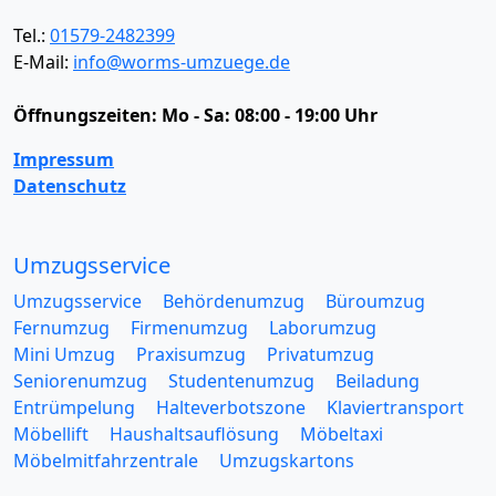
Tel.:
01579-2482399
E-Mail:
info@worms-umzuege.de
Öffnungszeiten:
Mo - Sa: 08:00 - 19:00 Uhr
Impressum
Datenschutz
Umzugsservice
Umzugsservice
Behördenumzug
Büroumzug
Fernumzug
Firmenumzug
Laborumzug
Mini Umzug
Praxisumzug
Privatumzug
Seniorenumzug
Studentenumzug
Beiladung
Entrümpelung
Halteverbotszone
Klaviertransport
Möbellift
Haushaltsauflösung
Möbeltaxi
Möbelmitfahrzentrale
Umzugskartons