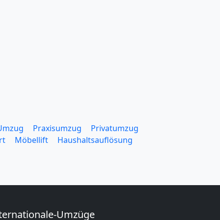
 Umzug
Praxisumzug
Privatumzug
rt
Möbellift
Haushaltsauflösung
ternationale-Umzüge