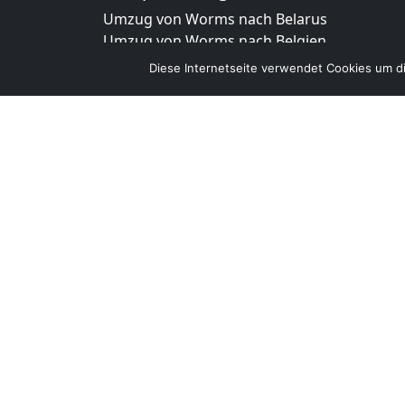
Umzug von Worms nach Belarus
Umzug von Worms nach Belgien
Umzug von Worms nach Bulgarien
Diese Internetseite verwendet Cookies um di
Umzug von Worms nach Dänemark
Umzug von Worms nach England
Umzug von Worms nach Portugal
Umzug von Worms nach Bosnien
und Herzegowina
Umzug von Worms nach Irland
Umzug von Worms nach Lettland
Umzug von Worms nach Zypern
Umzug von Worms nach Kroatien
Umzug von Worms nach Estland
Umzug von Worms nach Finnland
Umzug von Worms nach Frankreich
Umzug von Worms nach Griechenland
Umzug von Worms nach Italien
Umzug von Worms nach Liechtenstein