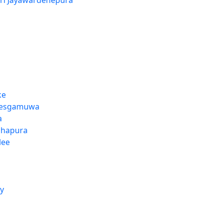
ri Jayawardenepura
ke
lesgamuwa
a
dhapura
lee
y