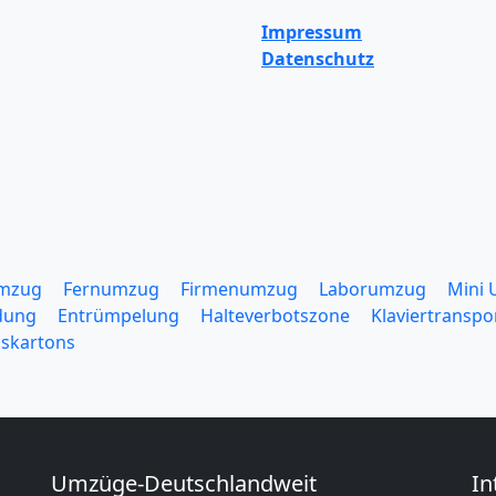
Impressum
Datenschutz
mzug
Fernumzug
Firmenumzug
Laborumzug
Mini
dung
Entrümpelung
Halteverbotszone
Klaviertranspo
skartons
Umzüge-Deutschlandweit
In