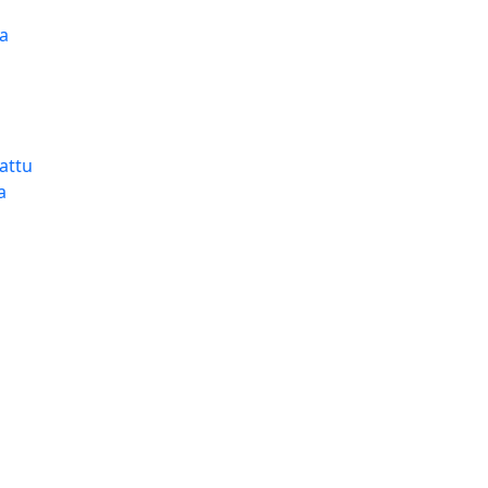
ya
attu
a