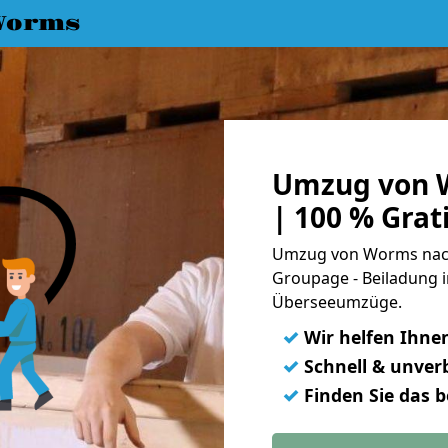
Worms
Umzug von 
| 100 % Gra
Umzug von Worms nach 
Groupage - Beiladung i
Überseeumzüge.
✓
Wir helfen Ihne
✓
Schnell & unverb
✓
Finden Sie das 