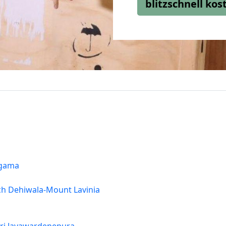
blitzschnell ko
agama
h Dehiwala-Mount Lavinia