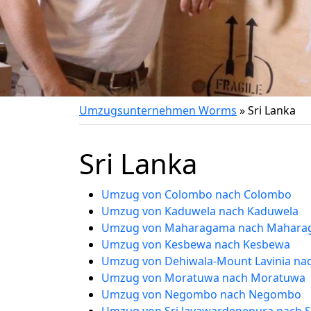
Umzugsunternehmen Worms
»
Sri Lanka
Sri Lanka
Umzug von Colombo nach Colombo
Umzug von Kaduwela nach Kaduwela
Umzug von Maharagama nach Mahar
Umzug von Kesbewa nach Kesbewa
Umzug von Dehiwala-Mount Lavinia nac
Umzug von Moratuwa nach Moratuwa
Umzug von Negombo nach Negombo