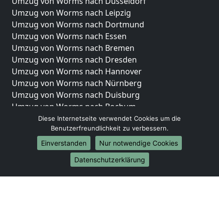
Umzug von Worms nach Düsseldorf
Umzug von Worms nach Leipzig
Umzug von Worms nach Dortmund
Umzug von Worms nach Essen
Umzug von Worms nach Bremen
Umzug von Worms nach Dresden
Umzug von Worms nach Hannover
Umzug von Worms nach Nürnberg
Umzug von Worms nach Duisburg
Umzug von Worms nach Bochum
Umzug von Worms nach Wuppertal
Diese Internetseite verwendet Cookies um die
Benutzerfreundlichkeit zu verbessern.
Umzug von Worms nach Bielefeld
Umzug von Worms nach Bonn
Einverstanden
Nur notwendige Cookies
Umzug von Worms nach Münster
Datenschutzerklärung
Internationale-Umzüge
Umzug von Worms nach Brasilien
Umzug von Worms nach Brunei Darussalam
Umzug von Worms nach Burkina Faso