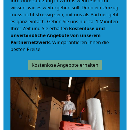
Ihre Unterstützung in Worms wenn Sie nicht
wissen, wie es weitergehen soll. Denn ein Umzug
muss nicht stressig sein, mit uns als Partner geht
es ganz einfach. Geben Sie uns nur ca. 1 Minuten
Ihrer Zeit und Sie erhalten
kostenlose und
unverbindliche
Angebote von unserem
Partnernetzwerk
. Wir garantieren Ihnen die
besten Preise.
Kostenlose Angebote erhalten