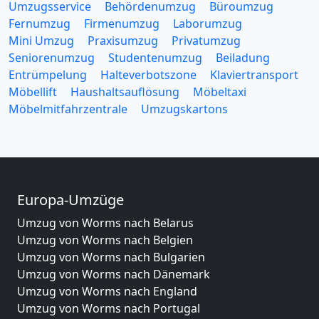
Umzugsservice
Behördenumzug
Büroumzug
Fernumzug
Firmenumzug
Laborumzug
Mini Umzug
Praxisumzug
Privatumzug
Seniorenumzug
Studentenumzug
Beiladung
Entrümpelung
Halteverbotszone
Klaviertransport
Möbellift
Haushaltsauflösung
Möbeltaxi
Möbelmitfahrzentrale
Umzugskartons
Europa-Umzüge
Umzug von Worms nach Belarus
Umzug von Worms nach Belgien
Umzug von Worms nach Bulgarien
Umzug von Worms nach Dänemark
Umzug von Worms nach England
Umzug von Worms nach Portugal