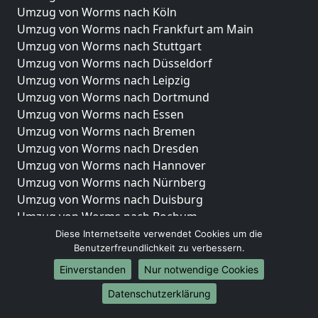
Umzug von Worms nach Köln
Umzug von Worms nach Frankfurt am Main
Umzug von Worms nach Stuttgart
Umzug von Worms nach Düsseldorf
Umzug von Worms nach Leipzig
Umzug von Worms nach Dortmund
Umzug von Worms nach Essen
Umzug von Worms nach Bremen
Umzug von Worms nach Dresden
Umzug von Worms nach Hannover
Umzug von Worms nach Nürnberg
Umzug von Worms nach Duisburg
Umzug von Worms nach Bochum
Umzug von Worms nach Wuppertal
Diese Internetseite verwendet Cookies um die
Benutzerfreundlichkeit zu verbessern.
Umzug von Worms nach Bielefeld
Umzug von Worms nach Bonn
Einverstanden
Nur notwendige Cookies
Umzug von Worms nach Münster
Datenschutzerklärung
Internationale-Umzüge