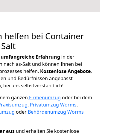
 helfen bei Container
Salt
r
umfangreiche Erfahrung
in der
nach as-Salt und können Ihnen bei
prozesses helfen.
K
ostenlose Angebote
,
ben und Bedürfnissen angepasst
 bei uns selbstverständlich!
einem ganzen
Firmenumzug
oder bei dem
Praxisumzug
,
Privatumzug Worms
,
numzug
oder
Behördenumzug Worms
lar aus
und erhalten Sie kostenlose