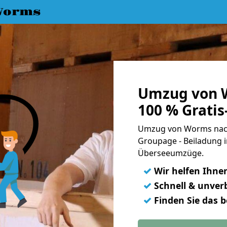
Worms
Umzug von W
100 % Grati
Umzug von Worms nach a
Groupage - Beiladung i
Überseeumzüge.
✓
Wir helfen Ihne
✓
Schnell & unverb
✓
Finden Sie das 