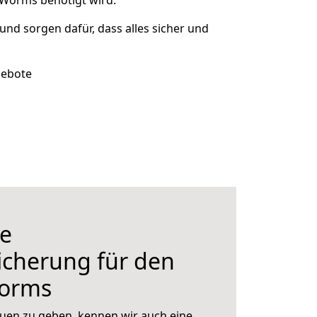
 Worms benötigt wird.
 und sorgen dafür, dass alles sicher und
gebote
e
icherung für den
orms
uen zu geben, kennen wir auch eine