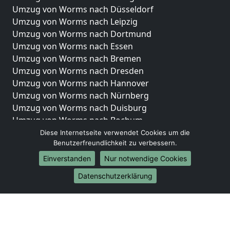
Umzug von Worms nach Düsseldorf
Umzug von Worms nach Leipzig
Umzug von Worms nach Dortmund
Umzug von Worms nach Essen
Umzug von Worms nach Bremen
Umzug von Worms nach Dresden
Umzug von Worms nach Hannover
Umzug von Worms nach Nürnberg
Umzug von Worms nach Duisburg
Umzug von Worms nach Bochum
Umzug von Worms nach Wuppertal
Diese Internetseite verwendet Cookies um die
Benutzerfreundlichkeit zu verbessern.
Umzug von Worms nach Bielefeld
Umzug von Worms nach Bonn
Einverstanden
Nur notwendige Cookies
Umzug von Worms nach Münster
Datenschutzerklärung
Internationale-Umzüge
Umzug von Worms nach Brasilien
Umzug von Worms nach Brunei Darussalam